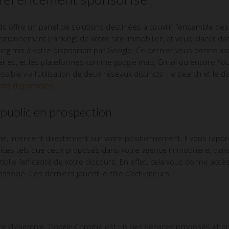
offre un panel de solutions destinées à couvrir l’ensemble des 
itionnement (ranking) de votre site immobilier, et vous placer dan
rketing mis à votre disposition par Google. Ce dernier vous donne 
ires, et les plateformes comme google map, Gmail ou encore You
ssible via l’utilisation de deux réseaux distincts : le search et le d
rds disponibles
.
 public en prospection
e, intervient directement sur votre positionnement. Il vous rap
vices tels que ceux proposés dans votre agence immobilière, dans
iplie l’efficacité de votre discours. En effet, cela vous donne acc
ssocie. Ces derniers jouent le rôle d’activateurs.
itre d’exemple, Google Chrome est un des services proposés et pr