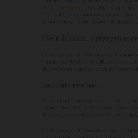
connaître et reconnaître votre agence immobil
nombreux en clients
. Ces objectifs spécifi
spécialiste du secteur immobilier, nous vous 
performances, un outil de pub efficace pour
Définition du référencem
Le référencement sponsorisé est le compléme
véritable accélérateur de celles-ci. Capable d
deux vecteurs majeurs : le positionnement et
Le positionnement
Parmi une offre pléthorique sur le web, les 
convient donc d’utiliser les moyens nécessa
d’internautes possible. L’idéal consiste à app
Le référencement sponsorisé consiste à inves
ces mots-clés et la façon de les exploiter von