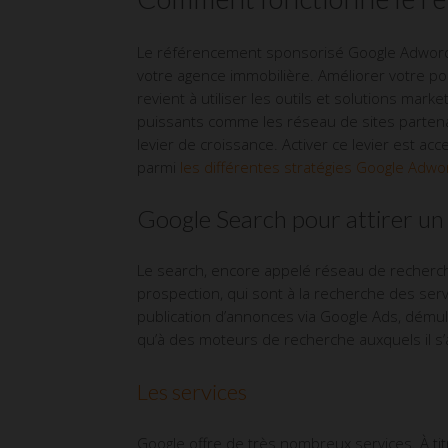
Le référencement sponsorisé Google Adwords 
votre agence immobilière. Améliorer votre pos
revient à utiliser les outils et solutions ma
puissants comme les réseau de sites partena
levier de croissance. Activer ce levier est acce
parmi
les différentes stratégies Google Adwo
Google Search pour attirer un
Le search, encore appelé réseau de recherch
prospection, qui sont à la recherche des ser
publication d’annonces via Google Ads, démult
qu’à des moteurs de recherche auxquels il s’a
Les services
Google offre de très nombreux services. À t