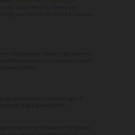
ibilité,
convertir des prospects plus
ponsorisé Google Adwords. Agence web
vertising), une méthode destinée à booster vos
 en référencement naturel. Il agit comme un
 potentiels acquéreurs ou vendeurs, il utilise
précieux bénéfices.
 qui apparaissent en première ligne. Il
ur toucher le plus grand nombre
 sponsorisés par voie d’annonce. Le choix de
pects vous verront apparaître avant vos