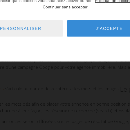
choisir quels cookies vous souhaitez activer ou non.
Politique de cookie
Continuer sans accepter
rnautes sur le globe grâce à son réseau display. C’est un réel ga
estructuration. En effet, le display vous permet de déployer vot
hé.
PERSONNALISER
J'ACCEPTE
ne Google Adwords ?
ées claires sur vos objectifs quantitatifs et qualitatifs. Vous avez
us avez mis en place la connexion entre google analytics et ad
e d’une campagne Google pour votre agence immobilière. Mais au
Le 
ds
s’articule autour de deux critères : les mots et les images.
ner les mots clés afin de placer votre annonce en bonne position s
chacune à leur façon, les réseaux de recherche (search) et displa
annonces seront diffusées sur les pages de résultat de Google,