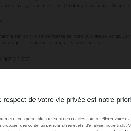
s qui vont relayer vos annonces. On citera, entre autres, Google 
és
rche afin d’optimiser l’efficacité de votre publicité Adwords. Da
rnautes qui utilisent d’autres moteurs de recherche.
e notoriété
 d’intégrer l’intimité d’une large audience via la diffusion de c
rnaute, votre société apparaîtra selon des formats choisis et co
e l’objet de ciblages, afin d’apparaître sur des supports sélecti
 respect de votre vie privée est notre prior
ense, sous l’égide de Google. Cette régie sur un réseau de sites qui
Internet et nos partenaires utilisent des cookies pour améliorer votre ex
applications mobiles partenaires de Google.
us proposer des contenus personnalisés et afin d’analyser notre trafic.