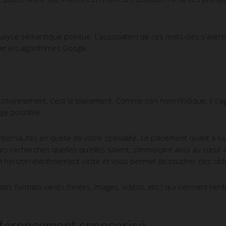
 analyse sémantique pointue. L’association de ces mots-clés s’avè
 et les algorithmes Google.
itionnement, c’est le placement. Comme son nom l’indique, il s’ag
rge possible.
nternautes en quête de votre spécialité. Le placement quant à lui, 
leurs recherches quelles qu’elles soient, s’immisçant ainsi au cœur
un horizon extrêmement vaste et vous permet de toucher des cibles
er des formats variés (textes, images, vidéos, etc.) qui viennent re
éférencement sponsorisé