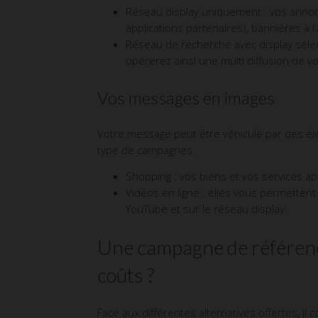
Réseau display uniquement : vos annon
applications partenaires), bannières à l’
Réseau de recherche avec display sélect
opérerez ainsi une multi diffusion de 
Vos messages en images
Votre message peut être véhiculé par des él
type de campagnes.
Shopping : vos biens et vos services a
Vidéos en ligne : elles vous permetten
YouTube et sur le réseau display.
Une campagne de référence
coûts ?
Face aux différentes alternatives offertes, i