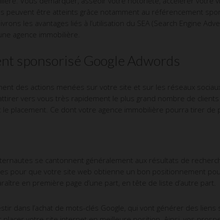
ière. Vous démarquer, asseoir votre notoriété, accélérer votre vis
ques peuvent être atteints grâce notamment au référencement s
livrons les avantages liés à l’utilisation du SEA (Search Engine Ad
 une agence immobilière.
ent sponsorisé Google Adwords
nt des actions menées sur votre site et sur les réseaux sociaux
’attirer vers vous très rapidement le plus grand nombre de clients
 le placement. Ce dont votre agence immobilière pourra tirer de 
internautes se cantonnent généralement aux résultats de recherche
ires pour que votre site web obtienne un bon positionnement po
araître en première page d’une part, en tête de liste d’autre part.
tir dans l’achat de mots-clés Google, qui vont générer des liens
t placer votre site internet en meilleure position. Ainsi, vos pros