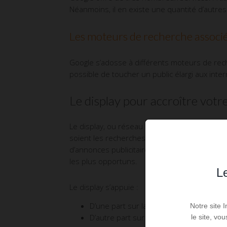
Néanmoins, il en existe une quantité d’autre
Les moteurs de recherche associ
Google s’adosse à différents moteurs de reche
possible de toucher un public élargi aux inte
Le display pour accroître votr
Le display, ou réseau de contenu, vous permet
soient les recherches effectuées par un inte
d’annonces publicitaires peut néanmoins fair
les plus opportuns.
Le
Le display s’appuie :
D’une part sur la régie publicitaire Ad S
Notre site 
D’autre part sur YouTube, Gmail et des 
le site, vo