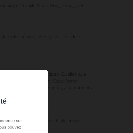
Shopping et Google Maps, Google Image, etc.
ns le cadre de vos campagnes, il est donc
ontenus textuels ou dynamiques. Quelles que
nçus par votre agence web. Cette forme
onnés, selon des formats adaptés, aux moments
ité
 bénéficient d’un très fort trafic en ligne.
périence sur
 Vous pouvez