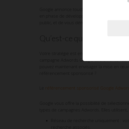
Google annonce toucher plus de 80 % des inte
en phase de développement, de création, de r
public, et de vous démarquer sur votre marc
Qu’est-ce qu’une campag
Votre stratégie est en place. Vous avez les id
campagne Adwords Google et bien entendu vo
pouvez maintenant envisager la mise en œuvr
référencement sponsorisé ?
Le
référencement sponsorisé Google Adwor
Google vous offre la possibilité de sélection
types de campagnes Adwords. Elles utilisent, 
Réseau de recherche uniquement : vos 
recherche associés.