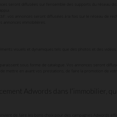
ces seront diffusées sur l’ensemble des supports du réseau disp
appui.
if : vos annonces seront diffusées à la fois sur le réseau de rec
vos annonces immobilières.
éments visuels et dynamiques tels que des photos et des vidéos
pparaissent sous forme de catalogue. Vos annonces seront diffu
t de mettre en avant vos prestations, de faire la promotion de v
ment Adwords dans l’immobilier, quel
l convient de faire les bons choix pour des campagnes Adwords effi