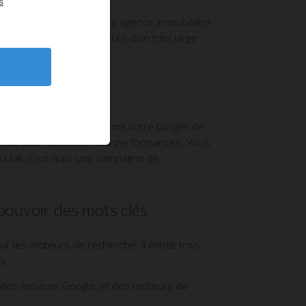
s
ge d’efficacité pour toute agence immobilière
re image de marque auprès d’un très large
 fixé des deadlines et estimé votre budget de
words pour optimiser vos performances. Vous
 fait, c’est quoi une campagne de
pouvoir des mots clés
ur les moteurs de recherche. Il existe trois
y.
 des services Google, et des moteurs de