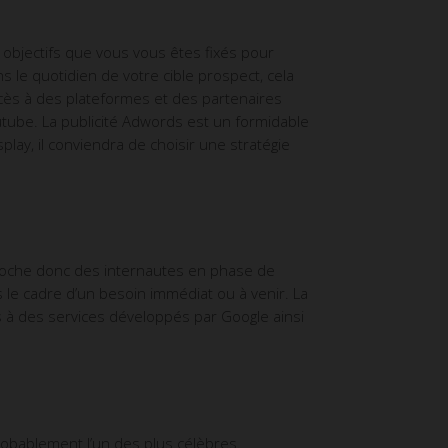
objectifs que vous vous êtes fixés pour
s le quotidien de votre cible prospect, cela
accès à des plateformes et des partenaires
tube. La publicité Adwords est un formidable
isplay, il conviendra de choisir une stratégie
proche donc des internautes en phase de
 le cadre d’un besoin immédiat ou à venir. La
ès à des services développés par Google ainsi
obablement l’un des plus célèbres.