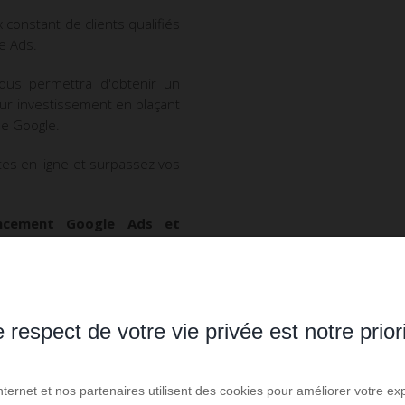
ux constant de clients qualifiés
e Ads.
vous permettra d'obtenir un
sur investissement en plaçant
he Google.
es en ligne et surpassez vos
encement Google Ads et
ux sommets.
 respect de votre vie privée est notre prior
Internet et nos partenaires utilisent des cookies pour améliorer votre ex