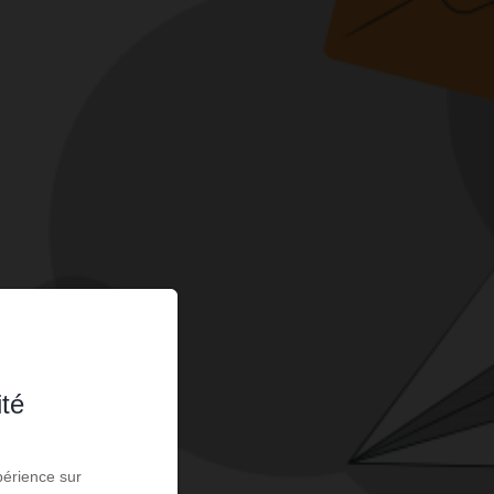
ité
périence sur