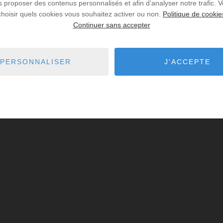
us proposer des contenus personnalisés et afin d’analyser notre trafic.
choisir quels cookies vous souhaitez activer ou non.
Politique de cookie
Continuer sans accepter
PERSONNALISER
J'ACCEPTE