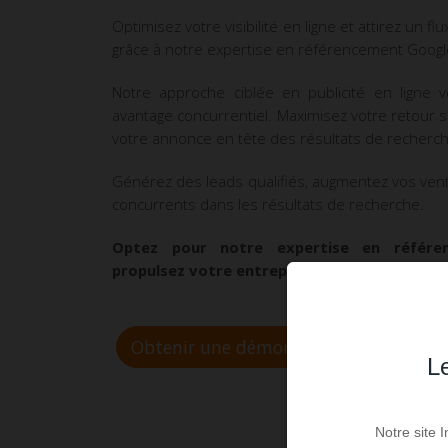
Optimisez votre visibilité en ligne et attirez un fl
grâce à notre expertise en référencement Googl
Notre approche ciblée en publicité en ligne 
avantage concurrentiel. Maximisez votre retour 
votre annonce en tête des résultats de recherc
Générez des leads qualifiés, augmentez vos vent
concurrents dans les résultats de recherche.
Optez pour notre expertise en référ
propulsez votre entreprise vers de nouvea
Obtenir une démonstration
Le
Notre site 