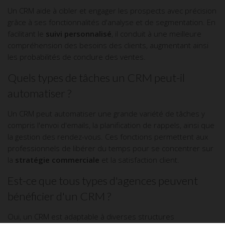
Un CRM aide à cibler et engager les prospects avec précision
grâce à ses fonctionnalités d'analyse et de segmentation. En
facilitant le
suivi personnalisé
, il conduit à une meilleure
compréhension des besoins des clients, augmentant ainsi
les probabilités de conclure des ventes.
Quels types de tâches un CRM peut-il
automatiser ?
Un CRM peut automatiser une grande variété de tâches y
compris l'envoi d'emails, la planification de rappels, ainsi que
la gestion des rendez-vous. Ces fonctions permettent aux
professionnels de libérer du temps pour se concentrer sur
la
stratégie commerciale
et la satisfaction client.
Est-ce que tous types d'agences peuvent
bénéficier d'un CRM ?
Oui, un CRM est adaptable à diverses structures