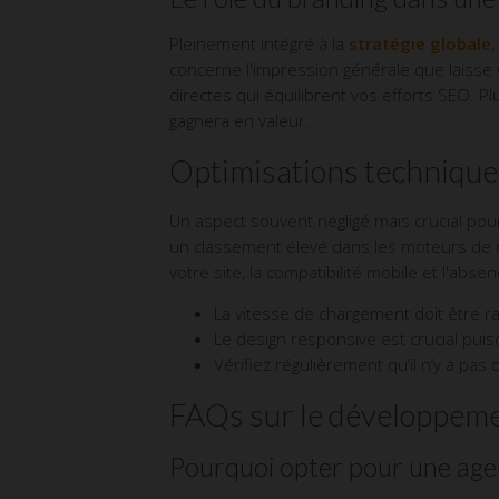
Pleinement intégré à la
stratégie globale
,
concerne l'impression générale que laisse v
directes qui équilibrent vos efforts SEO. 
gagnera en valeur.
Optimisations techniques
Un aspect souvent négligé mais crucial pou
un classement élevé dans les moteurs de re
votre site, la compatibilité mobile et l'abs
La vitesse de chargement doit être r
Le design responsive est crucial pui
Vérifiez régulièrement qu’il n’y a pas d
FAQs sur le développemen
Pourquoi opter pour une agen