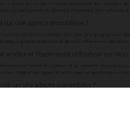
s nuances du marché immobilier et possède des stratégies épr
utions aux particularités du domaine, maximisant ainsi l'efficacité d
l sur une agence immobilière ?
transactions immobilières ont lieu dans une zone géographique cib
villes, augmente la pertinence de votre offre envers des clients 
améliorer l'expérience utilisateur sur mon s
amental pour retenir les visiteurs et les convertir. Assurez-vous qu
ibles. Intégrez des appels à l'action clairs et des formulaires simp
avoir un site adapté aux mobiles ?
nce des smartphones, une grande partie du trafic internet provi
nt une meilleure expérience utilisateur mais influence positivem