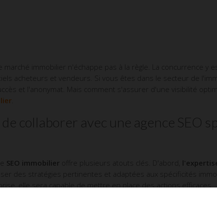
le marché immobilier n'échappe pas à la règle. La concurrence y 
ntiels acheteurs et vendeurs. Si vous êtes dans le secteur de l'imm
uccès et l'anonymat. Mais comment s'assurer d'une visibilité optimale
lier
.
 de collaborer avec une agence SEO sp
le
SEO immobilier
offre plusieurs atouts clés. D'abord,
l'expertis
oser des stratégies pertinentes et adaptées aux spécificités imm
ise, elle sera capable de mettre en place des actions efficaces.
 temps. Une agence dispose des outils et techniques nécessaires 
e aux tendances du marché. Cela évite aux agents immobiliers de