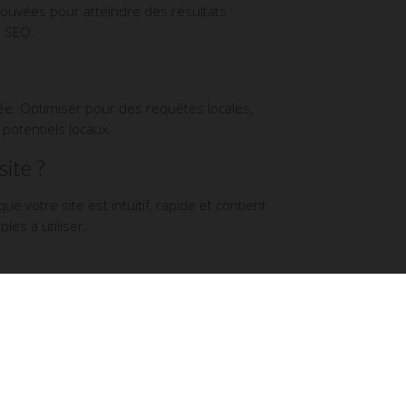
ouvées pour atteindre des résultats
u SEO.
lée. Optimiser pour des requêtes locales,
potentiels locaux.
ite ?
e votre site est intuitif, rapide et contient
les à utiliser.
ent désormais de dispositifs mobiles. Un
ent votre classement SEO.