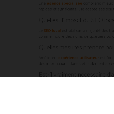
Une
agence spécialisée
comprend mieux le
rapides et significatifs. Elle adapte ses sol
Quel est l'impact du SEO loca
Le
SEO local
est vital car la majorité des 
comme inclure des noms de quartiers ou de 
Quelles mesures prendre pour 
Améliorer l'
expérience utilisateur
est fond
des informations claires et facilement access
Est-il vraiment nécessaire d'
Oui, absolument ! Avec la montée en puissa
site adapté aux mobiles offre non seuleme