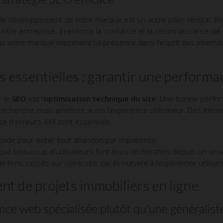
 le développement de votre marque est un autre pilier central. Bi
otre entreprise. Il renforce la confiance et la reconnaissance de
Plus votre marque imprimera sa présence dans l'esprit des intern
 essentielles : garantir une performan
r le
SEO
est l’
optimisation technique du site
. Une bonne perfo
cherche, mais améliore aussi l’expérience utilisateur. Des éléme
ence d'erreurs 4XX sont essentiels.
apide pour éviter tout abandon par impatience.
sque beaucoup d'utilisateurs font leurs recherches depuis un sm
e liens cassés sur votre site, car ils nuisent à l’expérience utilisat
t de projets immobiliers en ligne
ce web spécialisée plutôt qu'une généralist