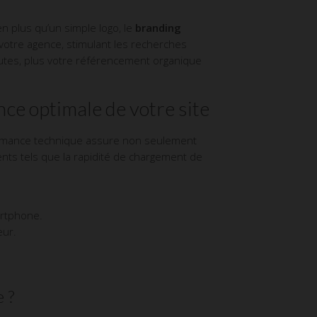
en plus qu’un simple logo, le
branding
 votre agence, stimulant les recherches
autes, plus votre référencement organique
ce optimale de votre site
rmance technique assure non seulement
nts tels que la rapidité de chargement de
artphone.
eur.
e ?