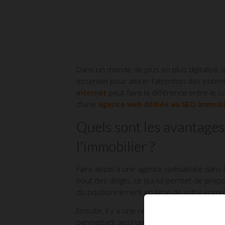
Dans un monde de plus en plus digitalisé, 
essentiel pour attirer l'attention des pote
internet
peut faire la différence entre le s
d'une
agence web dédiée au SEO immobi
Quels sont les avantages
l'immobilier ?
Faire appel à une agence spécialisée dans 
bout des doigts, ce qui lui permet de prop
du positionnement en ligne de votre entrepr
Ensuite, il y a une réelle optimisation du
permettant ainsi une réponse réactive fac