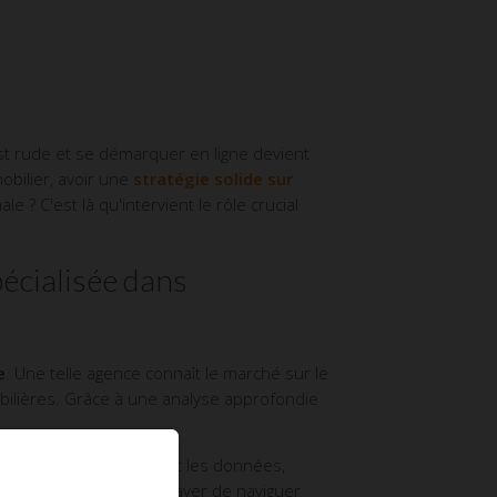
est rude et se démarquer en ligne devient
obilier, avoir une
stratégie solide sur
 ? C'est là qu'intervient le rôle crucial
écialisée dans
e
. Une telle agence connaît le marché sur le
obilières. Grâce à une analyse approfondie
pour analyser rapidement les données,
 perdre du temps à essayer de naviguer